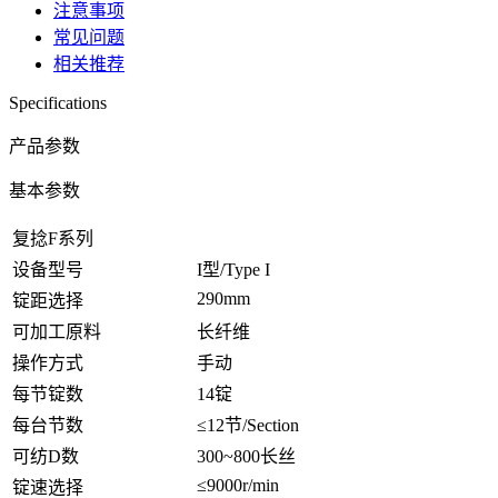
注意事项
常见问题
相关推荐
Specifications
产品参数
基本参数
复捻F系列
设备型号
I型/Type I
290mm
锭距选择
可加工原料
长纤维
操作方式
手动
每节锭数
14锭
每台节数
≤12节/Section
可纺D数
300~800长丝
≤9000r/min
锭速选择