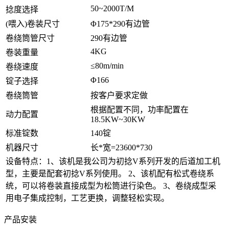
50~2000T/M
捻度选择
(喂入)卷装尺寸
Φ175*290有边管
卷绕筒管尺寸
290有边管
4KG
卷装重量
≤80m/min
卷绕速度
Φ166
锭子选择
卷绕筒管
按客户要求定做
根据配置不同，功率配置在
动力配置
18.5KW~30KW
标准锭数
140锭
机器尺寸
长*宽=23600*730
设备特点：1、该机是我公司为初捻V系列开发的后道加工机
型，主要是配套初捻V系列使用。 2、该机配有松式卷绕系
统，可以将卷装直接成型为松筒进行染色。 3、卷绕成型采
用电子集成控制，工艺更换，调整轻松实现。
产品安装