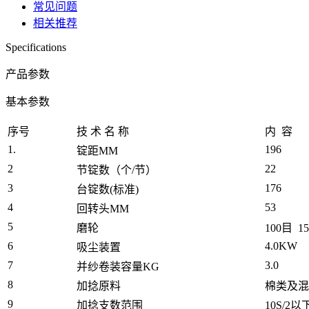
常见问题
相关推荐
Specifications
产品参数
基本参数
序号
技 术 名 称
内 容
1.
196
锭距MM
2
22
节锭数（个/节）
3
176
台锭数(标准)
4
53
回转头MM
5
磨轮
100目 1
6
4.0KW
吸尘装置
7
3.0
并纱卷装容量KG
8
加捻原料
棉类及混
9
加捻支数范围
10S/2以