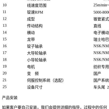
10
25m/min
线速度范围
11
锭速RPM
5000-80
12
成型
锥管紧式
13
传动结构
直线
14
横动
电子横动
15
龙带
瑞士哈巴
16
NSK/NM
锭子轴承
17
NSK/NM
大导轮轴承
18
NSK/NM
小导轮轴承
19
电机
纺织专用
20
变 频
国产
21
伺服控制系统（选配）
国产系统
25
设备尺寸
车头尾 2.
产品安装
如果客户要自己安装，我们会提供详细的指导，过程中的任何