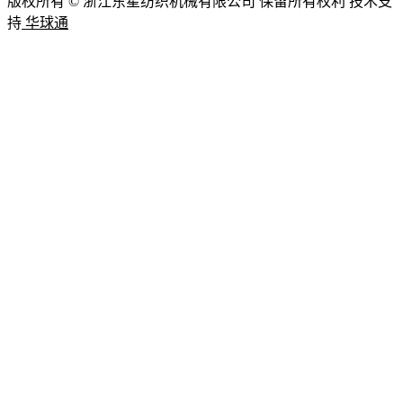
版权所有 © 浙江东星纺织机械有限公司 保留所有权利 技术支
持
华球通