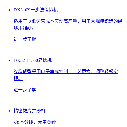
DX310Y一步法假捻机
适用于以低运营成本实现高产量：用于大规模织造的经
纱用绉纱。
进一步了解
DX321F-360复捻机
卷绕成型采用电子集成控制，工艺更换，调整轻松实
现。
进一步了解
精密拨片并纱机
-永不分纱，无重叠纱